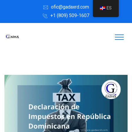
ofic@gadaxrd.com
ES
+1 (809) 509-1607