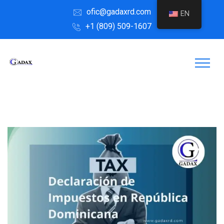
ofic@gadaxrd.com
EN
+1 (809) 509-1607