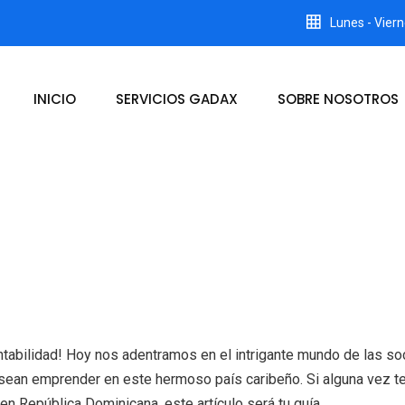
Lunes - Viern
INICIO
SERVICIOS GADAX
SOBRE NOSOTROS
ontabilidad! Hoy nos adentramos en el intrigante mundo de las s
ean emprender en este hermoso país caribeño. Si alguna vez te
 República Dominicana, este artículo será tu guía.