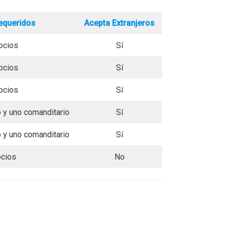
equeridos
Acepta Extranjeros
ocios
Sí
ocios
Sí
ocios
Sí
 y uno comanditario
Sí
 y uno comanditario
Sí
ocios
No